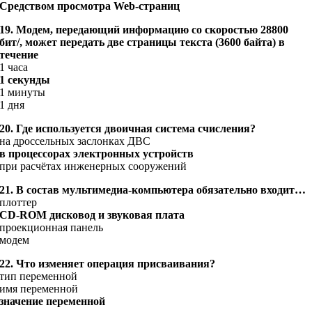
Средством просмотра Web-страниц
19. Модем, передающий информацию со скоростью 28800
бит/, может передать две страницы текста (3600 байта) в
течение
1 часа
1 секунды
1 минуты
1 дня
20. Где используется двоичная система счисления?
на дроссельных заслонках ДВС
в процессорах электронных устройств
при расчётах инженерных сооружений
21. В состав мультимедиа-компьютера обязательно входит…
плоттер
CD-ROM дисковод и звуковая плата
проекционная панель
модем
22. Что изменяет операция присваивания?
тип переменной
имя переменной
значение переменной