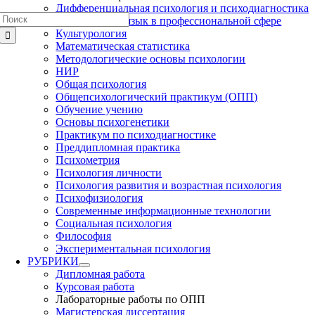
Дифференциальная психология и психодиагностика
Результат
Иностранный язык в профессиональной сфере
поиска:
Культурология
Математическая статистика
Методологические основы психологии
НИР
Общая психология
Общепсихологический практикум (ОПП)
Обучение учению
Основы психогенетики
Практикум по психодиагностике
Преддипломная практика
Психометрия
Психология личности
Психология развития и возрастная психология
Психофизиология
Современные информационные технологии
Социальная психология
Философия
Экспериментальная психология
РУБРИКИ
Дипломная работа
Курсовая работа
Лабораторные работы по ОПП
Магистерская диссертация