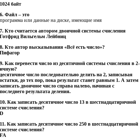
1024 байт
6. Файл – это
программа или данные на диске, имеющие имя
7. Кто считается автором двоичной системы счисления
Готфрид Вильгельм Лейбниц
8. Кто автор высказывания «Всё есть число»?
Пифагор
9. Как перевести число из десятичной системы счисления в 2-
ичную?
десятичное число последовательно делить на 2, записывая
остатки, до тех пор, пока результат станет равным 1. А затем
записать двоичное число справа налево, начиная с
последнего результата деления.
10. Как записать десятичное число 13 в шестнадцатиричной
системе счисления?
D
11. Как записать десятичное число 250 в шестнадцатиричной
системе счисления?
FA