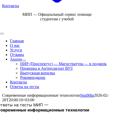
Контакты
Skip
МИП — Официальный сервис помощи
to
студентам с учебой
content
Toggle
Navigation
Главная
О нас
Услуги
Отзывы
Акции
НИР (Проспектус) — Магистратура — в подарок
Проверка в Антиплагиат ВУЗ
Выпускная копилка
Рекомендации
Контакты
Ответы на тесты
Современные информационные технологии
StudMip
2026-02-
28T20:00:10+03:00
тветы на тесты МИП —
Современные информационные технологии