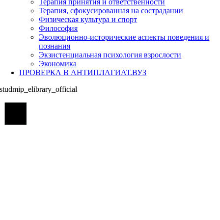
Терапия принятия и ответственности
Терапия, сфокусированная на сострадании
Физическая культура и спорт
Философия
Эволюционно-исторические аспекты поведения и
познания
Экзистенциальная психология взрослости
Экономика
ПРОВЕРКА В АНТИПЛАГИАТ.ВУЗ
studmip_elibrary_official
Go
to
Top