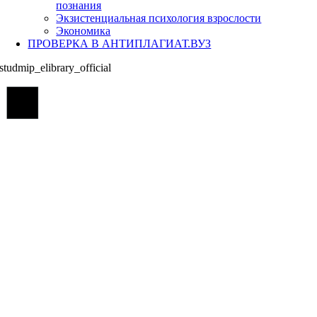
познания
Экзистенциальная психология взрослости
Экономика
ПРОВЕРКА В АНТИПЛАГИАТ.ВУЗ
studmip_elibrary_official
Go
to
Top