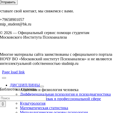
Отправить
ставьте свой контакт, мы свяжемся с вами.
+79658901057
mip_student@bk.ru
© 2026 — Официальный сервис помощи студентам
Московского Института Психоанализа
Многие материалы сайта заимствованы с официального портала
НОЧУ ВО «Московский институт Психоанализа» и не являются
интеллектуальной собственностью studmip.ru
Page load link
ДИСЦИПЛИНЫ
Библиотека студента
Анатомия и физиология человека
Дифференциальная психология и психодиагностика
Результат
Иностранный язык в профессиональной сфере
поиска:
Культурология
Математическая статистика
Методологические основы психологии