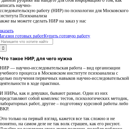
 данной рубрике вы найдете для себя информацию о том, как
аписать научно-
сследовательскую работу (НИР) по психологии для Московского
нститута Психоанализа
акже вы можете сделать НИР на заказ у нас
аказать
агазин готовых работ
Купить готовую работу
Результат
поиска:
Что такое НИР, для чего нужна
НИР — научно-исследовательская работа – вид организации
учебного процесса в Московском институте психоанализа с
целью получения первичных навыков научно-исследовательско
деятельности в ходе практики.
И НИРы, как и девушки, бывают разные. Одни из них
представляют собой комплекс тестов, психологических методик,
лабораторных работ, другие – подготовку курсовой работы либо
ВКР.
Это только на первый взгляд, кажется все так сложно и не
понятно, на самом деле не так волк страшен, как его рисуют.
Давайте же разглядим этого зверя получше, подойдя поближе.