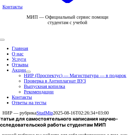
Контакты
Skip
МИП — Официальный сервис помощи
to
студентам с учебой
content
Toggle
Navigation
Главная
О нас
Услуги
Отзывы
Акции
НИР (Проспектус) — Магистратура — в подарок
Проверка в Антиплагиат ВУЗ
Выпускная копилка
Рекомендации
Контакты
Ответы на тесты
НИР — рубрика
StudMip
2025-08-16T02:26:34+03:00
татьи для самостоятельного написания научно-
сследовательской работы студентам МИП