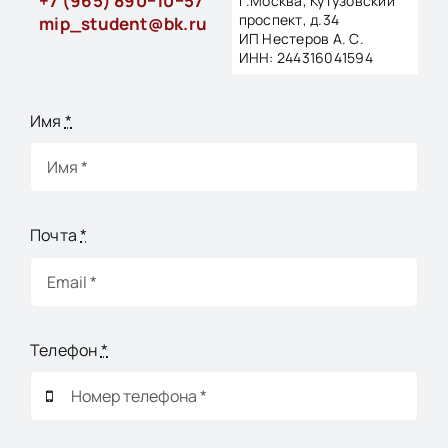
+7 (965) 890−10−57
г.Москва, Кутузовский
проспект, д.34
mip_student@bk.ru
ИП Нестеров А. С.
ИНН: 244316041594
Имя
*
Почта
*
Телефон
*