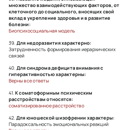
множество взаимодействующих факторов, от
клеточного до социального, вносящих свой
вклад в укрепление здоровья и в развитие
болезни:
Биопсихосоциальная модель
39.
Для недоразвития характерно:
З
атрудненность формирования иерархических
связей
40.
Для синдрома дефицита внимания с
гиперактивностью характерны:
Верны все ответы
41.
К соматоформным психическим
расстройствам относятся:
соматизированное расстройство
42.
Для юношеской шизофрении характеры:
Парадоксальность эмоциональных реакций