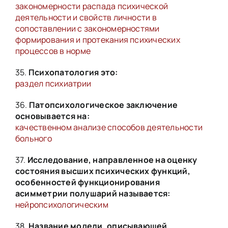
закономерности распада психической
деятельности и свойств личности в
сопоставлении с закономерностями
формирования и протекания психических
процессов в норме
35.
Психопатология это:
раздел психиатрии
36.
Патопсихологическое заключение
основывается на:
качественном анализе способов деятельности
больного
37.
Исследование, направленное на оценку
состояния высших психических функций,
особенностей функционирования
асимметрии полушарий называется:
нейропсихологическим
38.
Название модели, описывающей