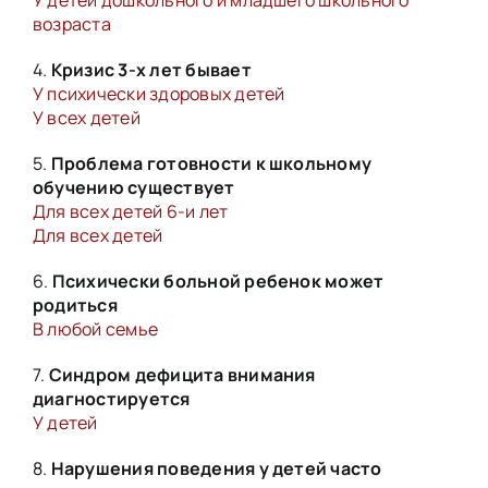
У детей дошкольного и младшего школьного
возраста
4.
Кризис 3-х лет бывает
У психически здоровых детей
У всех детей
5.
Проблема готовности к школьному
обучению существует
Для всех детей 6-и лет
Для всех детей
6.
Психически больной ребенок может
родиться
В любой семье
7.
Синдром дефицита внимания
диагностируется
У детей
8.
Нарушения поведения у детей часто