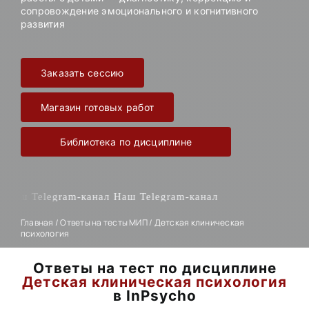
сопровождение эмоционального и когнитивного
развития
Заказать сессию
Магазин готовых работ
Библиотека по дисциплине
аш Telegram-канал
Наш Telegram-канал
Главная
/
Ответы на тесты МИП
/
Детская клиническая
психология
Ответы на тест по дисциплине
Детская клиническая психология
в InPsycho