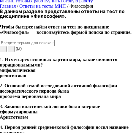
агазин готовых работ
Купить готовую работу
Главная
/
Ответы на тесты МИП
/
Философия
В данном разделе представлены ответы на тест по
дисциплине «
Философия».
Чтобы быстрее найти ответ на тест по дисциплине
«Философия» — воспользуйтесь формой поиска по странице.
0/0
↑
↓
1.
Из четырех основных картин мира, какие являются
иррациональными?
мифологическая
религиозная
2.
Основной темой исследований античной философии
досократического периода была
проблема первоначала мира
3.
Законы классической логики были впервые
сформулированы
Аристотелем
4.
Период ранней средневековой философии носил название
патристика