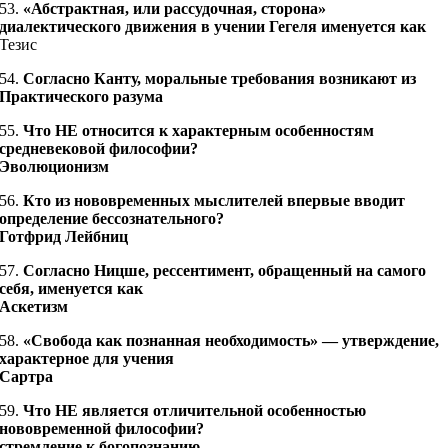
53.
«Абстрактная, или рассудочная, сторона»
диалектического движения в учении Гегеля именуется как
Тезис
54.
Согласно Канту, моральные требования возникают из
Практического разума
55.
Что НЕ относится к характерным особенностям
средневековой философии?
Эволюционизм
56.
Кто из нововременных мыслителей впервые вводит
определение бессознательного?
Готфрид Лейбниц
57.
Согласно Ницше, рессентимент, обращенный на самого
себя, именуется как
Аскетизм
58.
«Свобода как познанная необходимость» — утверждение,
характерное для учения
Сартра
59.
Что НЕ является отличительной особенностью
нововременной философии?
стремление к богопознанию