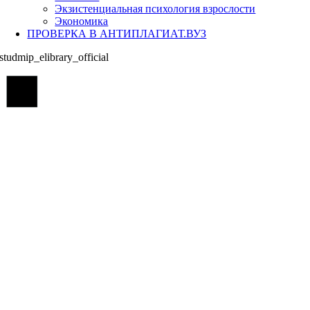
Экзистенциальная психология взрослости
Экономика
ПРОВЕРКА В АНТИПЛАГИАТ.ВУЗ
studmip_elibrary_official
Go
to
Top