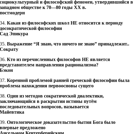
социокультурный и философский феномен, утвердившийся в
западном обществе к 70—80 годы XX в.
постмодерн
34.
Какая из философских школ НЕ относится к периоду
досократической философии
Сад Эпикура
35.
Выражение “Я знаю, что ничего не знаю” принадлежит..
Сократу
36.
Кто из перечисленных философов НЕ является
представителем направления рационализма?
Бэкон
37.
Коренной проблемой ранней греческой философии была
проблема нахождения первоосновы сущего
38.
Один из методов сократической диалектики,
заключающийся в раскрытии истины путём
последовательных вопросов, называется
Майевтика
39.
Онтологическое доказательство бытия Бога было
впервые предложено
Ансельмом Кентерберийским