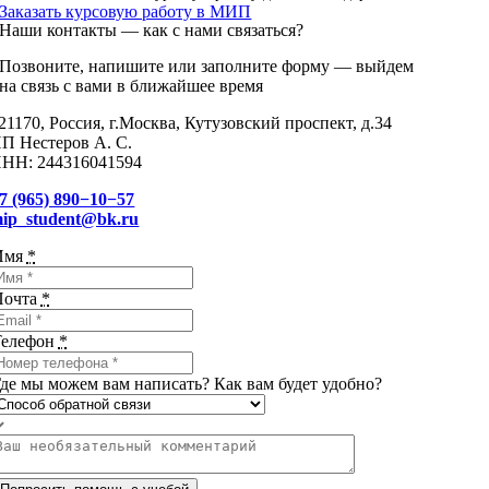
Заказать курсовую работу в МИП
Наши контакты — как с нами связаться?
Позвоните, напишите или заполните форму — выйдем
на связь с вами в ближайшее время
21170, Россия, г.Москва, Кутузовский проспект, д.34
П Нестеров А. С.
НН: 244316041594
7 (965) 890−10−57
ip_student@bk.ru
Имя
*
Почта
*
Телефон
*
де мы можем вам написать? Как вам будет удобно?