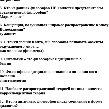
5.
Кто из данных философов НЕ является представителем
средневековой философии?
Марк Аврелий
6.
Концепция, получившая широкое распространение в эпоху
Возрождения?
гуманизм
8.
С точки зрения Канта, мы способны познавать объекты
окружающего мира …
как явления (феномены)
9.
Онтология – это философская дисциплина о…
бытии
10.
Философская дисциплина о знании и познании носит
название
эпистемология
11.
Наиболее распространенной теорией истины является
корреспондентная теория
12.
Кто из античных философов писал сочинения в форме
диалогов?