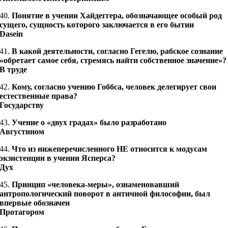
40.
Понятие в учении Хайдеггера, обозначающее особый род
сущего, сущность которого заключается в его бытии
Dasein
41.
В какой деятельности, согласно Гегелю, рабское сознание
«обретает самое себя, стремясь найти собственное значение»?
В труде
42.
Кому, согласно учению Гоббса, человек делегирует свои
естественные права?
Государству
43.
Учение о «двух градах» было разработано
Августином
44.
Что из нижеперечисленного НЕ относится к модусам
экзистенции в учении Ясперса?
Дух
45.
Принцип «человека-меры», ознаменовавший
антропологический поворот в античной философии, был
впервые обозначен
Протагором