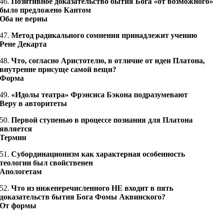
46.
Позитивное доказательство бытия Бога «от возможного»
было предложено Кантом
Оба не верны
47.
Метод радикального сомнения принадлежит учению
Рене Декарта
48.
Что, согласно Аристотелю, в отличие от идеи Платона,
внутренне присуще самой вещи?
Форма
49.
«Идолы театра» Фрэнсиса Бэкона подразумевают
Веру в авторитеты
50.
Первой ступенью в процессе познания для Платона
является
Термин
51.
Субординационизм как характерная особенность
теологии был свойственен
Апологетам
52.
Что из нижеперечисленного НЕ входит в пять
доказательств бытия Бога Фомы Аквинского?
От формы