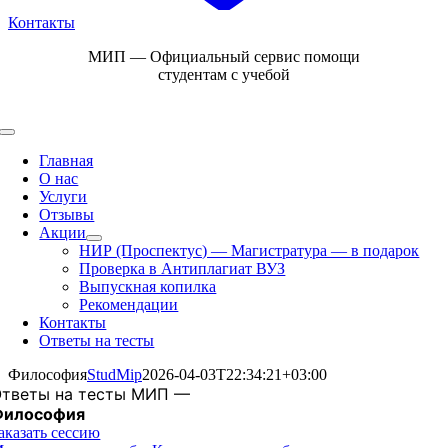
Контакты
Skip
МИП — Официальный сервис помощи
to
студентам с учебой
content
Toggle
Navigation
Главная
О нас
Услуги
Отзывы
Акции
НИР (Проспектус) — Магистратура — в подарок
Проверка в Антиплагиат ВУЗ
Выпускная копилка
Рекомендации
Контакты
Ответы на тесты
Философия
StudMip
2026-04-03T22:34:21+03:00
тветы на тесты МИП —
Философия
аказать сессию